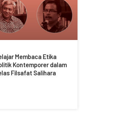
elajar Membaca Etika
olitik Kontemporer dalam
elas Filsafat Salihara